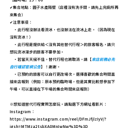
✔集合地點：圓子水產隔壁（店裡沒有洗手間，請先上完廁所再
來集合）
✔注意事項：
・此行程沒辦法看流冰，也沒辦法在流冰上走。（因為現在
沒有流冰！）
・此行程是提供給＜沒有其他替代行程＞的旅客報名，請只
想玩流冰漫步的旅客不要參加。
・若當天天候不佳，替代行程也將取消。請【
來店前務必先
自行確認官網公告
】！謝謝。
・已預約的旅客可以自行更改場次，選擇喜歡的集合時間直
接來店報到（例如：原本預約臨時場，但是其實比較想參加下
午場，可以直接在下午場的集合時間來店報到）
※想知道替代行程實際怎麼玩，請點選下方網址看影片：
Instagram：
https://www.instagram.com/reel/DFmJfjlzIyV/?
igsh=MTMza2tsbXA0MnIwNw%3D%3D