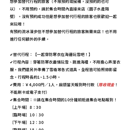
想參加替代行程的旅客（不限預約或候補，沒預約的也可
以），不用預約，請於集合時間內直接來店（圓子水產隔
壁）。沒有預約成功但是想參加替代行程的旅客也很歡迎一起
來玩唷！
有預約流冰漫步但不想參加替代行程的旅客無需來店！也不用
進行任何額外的手續。
✔替代行程：【一起穿防寒衣在海邊玩雪吧！】
✔行程內容：穿著防寒衣盡情玩雪、跳進海裡，不用擔心弄溼衣
服。我們還另外準備了雪橇等各式道具。全程皆可拍照錄影留
念。行程時長約1~1.5小時。
✔費用：￥4,000円／1人，麻煩當天報到時付款（
限收現金
！
不能刷卡或電子支付）
✔集合時間：※請在集合時間的10分鐘前抵達集合地點報到！
［上午場］8：30
［臨時場］10：30
［下午場］12：30
［臨時場］15：00