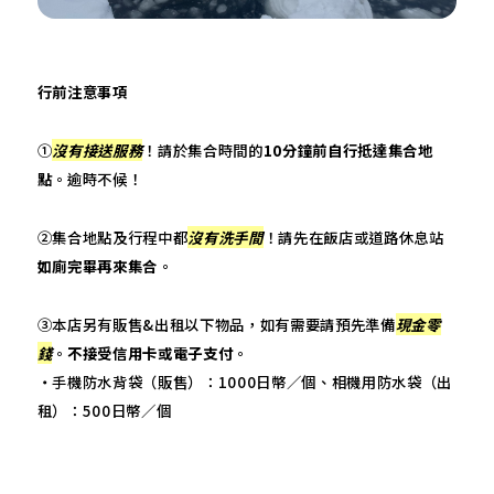
行前注意事項
①
沒有接送服務
！請於集合時間的
10分鐘前自行抵達集合地
點
。逾時不候！
②集合地點及行程中都
沒有洗手間
！請先在飯店或道路休息站
如廁完畢再來集合
。
③本店另有販售&出租以下物品，如有需要請預先準備
現金零
錢
。
不接受信用卡或電子支付
。
・手機防水背袋（販售）：1000日幣／個、相機用防水袋（出
租）：500日幣／個