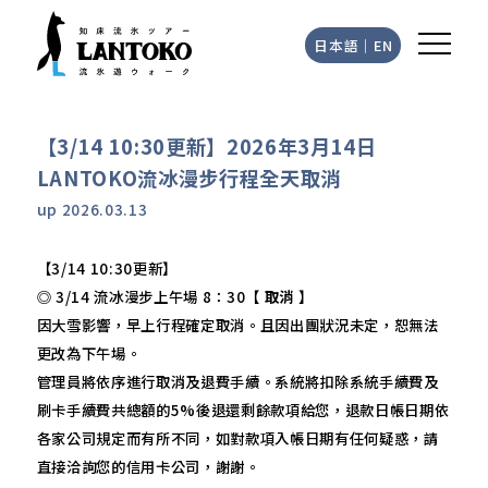
日本語
｜
EN
【3/14 10:30更新】2026年3月14日
LANTOKO流冰漫步行程全天取消
up
2026.03.13
【3/14 10:30更新】
◎ 3/14 流冰漫步上午場 8：30【
取消
】
因大雪影響，早上行程確定取消。且因出團狀況未定，恕無法
更改為下午場。
管理員將依序進行取消及退費手續。系統將扣除系統手續費及
刷卡手續費共總額的5%後退還剩餘款項給您，退款日帳日期依
各家公司規定而有所不同，如對款項入帳日期有任何疑惑，請
直接洽詢您的信用卡公司，謝謝。