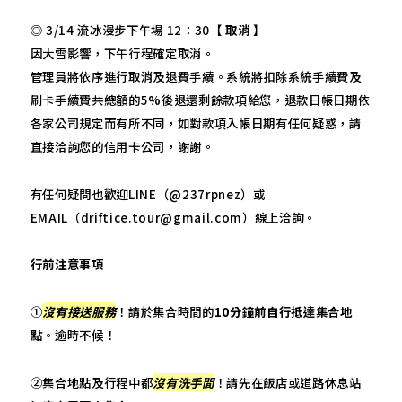
◎ 3/14 流冰漫步下午場 12：30【
取消
】
因大雪影響，下午行程確定取消。
管理員將依序進行取消及退費手續。系統將扣除系統手續費及
刷卡手續費共總額的5%後退還剩餘款項給您，退款日帳日期依
各家公司規定而有所不同，如對款項入帳日期有任何疑惑，請
直接洽詢您的信用卡公司，謝謝。
有任何疑問也歡迎LINE（@237rpnez）或
EMAIL（driftice.tour@gmail.com）線上洽詢。
行前注意事項
①
沒有接送服務
！請於集合時間的
10分鐘前自行抵達集合地
點
。逾時不候！
②集合地點及行程中都
沒有洗手間
！請先在飯店或道路休息站