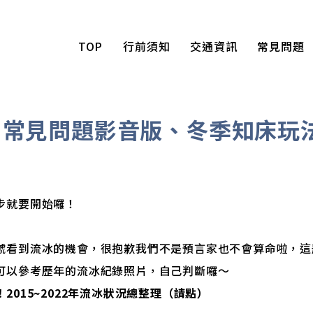
TOP
行前須知
交通資訊
常見問題
、常見問題影音版、冬季知床玩
步就要開始囉！
號看到流冰的機會，很抱歉我們不是預言家也不會算命啦，這
可以參考歷年的流冰紀錄照片，自己判斷囉～
015~2022年流冰狀況總整理（請點）