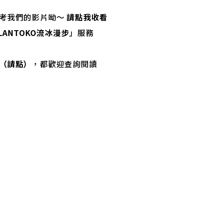
參考我們的影片呦～
請點我收看
LANTOKO流冰漫步
」服務
（請點）
，都歡迎查詢閱讀