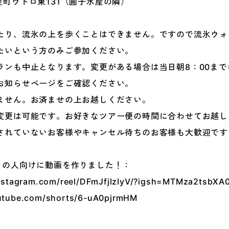
町ウトロ東131（圓子水産の隣）
り、流氷の上を歩くことはできません。ですので流氷ウォ
たいという方のみご参加ください。
ンも中止となります。変更がある場合は当日朝8：00まで
お知らせページをご確認ください。
せん。お済ませの上お越しください。
更は可能です。お好きなツアー便の時間に合わせてお越し
れていないお客様やキャンセル待ちのお客様も大歓迎です
？の人向けに動画を作りました！：
instagram.com/reel/DFmJfjlzIyV/?igsh=MTMza2ts
utube.com/shorts/6-uA0pjrmHM