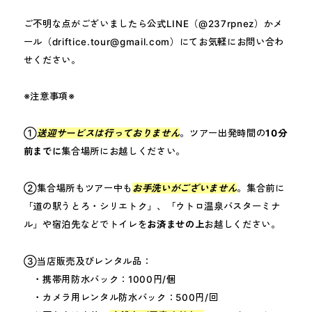
ご不明な点がございましたら公式LINE（@237rpnez）かメ
ール（driftice.tour@gmail.com）にてお気軽にお問い合わ
せください。
※注意事項※
①
送迎サービスは行っておりません
。ツアー出発時間の
10分
前までに
集合場所にお越しください。
②集合場所もツアー中も
お手洗いがございません
。集合前に
「道の駅うとろ・シリエトク」、「ウトロ温泉バスターミナ
ル」や宿泊先などでトイレを
お済ませの上
お越しください。
③当店販売及びレンタル品：
・携帯用防水バック：1000円/個
・カメラ用レンタル防水バック：500円/回