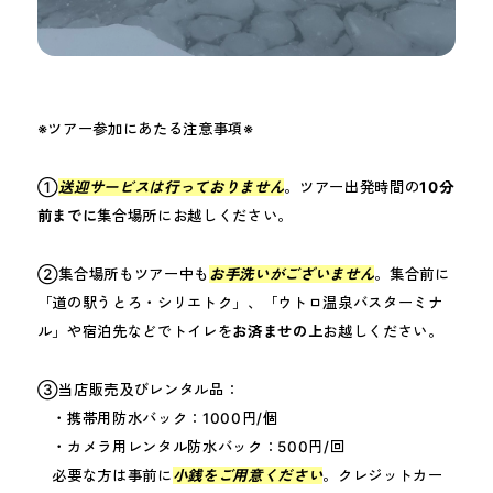
※ツアー参加にあたる注意事項※
①
送迎サービスは行っておりません
。ツアー出発時間の
10分
前までに
集合場所にお越しください。
②集合場所もツアー中も
お手洗いがございません
。集合前に
「道の駅うとろ・シリエトク」、「ウトロ温泉バスターミナ
ル」や宿泊先などでトイレを
お済ませの上
お越しください。
③当店販売及びレンタル品：
・携帯用防水バック：1000円/個
・カメラ用レンタル防水バック：500円/回
必要な方は事前に
小銭をご用意ください
。クレジットカー